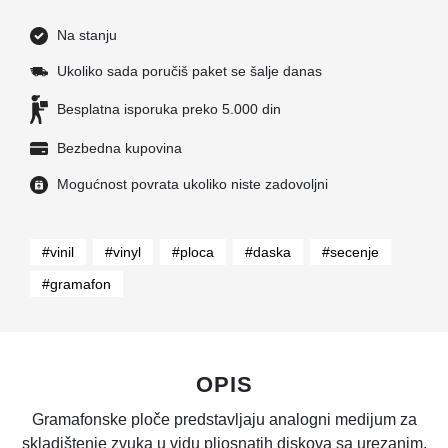
Na stanju
Ukoliko sada poručiš paket se šalje danas
Besplatna isporuka preko 5.000 din
Bezbedna kupovina
Mogućnost povrata ukoliko niste zadovoljni
#vinil
#vinyl
#ploca
#daska
#secenje
#gramafon
OPIS
Gramafonske ploče predstavljaju analogni medijum za
skladištenje zvuka u vidu pljosnatih diskova sa urezanim,