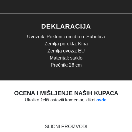
DEKLARACIJA
Uvoznik: Pokloni.com d.o.o. Subotica
Zemlja porekla: Kina
Zemlja uvoza: EU
Materijal: staklo
Prečnik: 26 cm
OCENA I MIŠLJENJE NAŠIH KUPACA
Ukoliko želiš ostaviti komentar, klikni
ovde
.
SLIČNI PROIZVODI