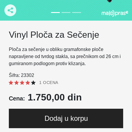
Vinyl Ploča za Sečenje
Ploča za sečenje u obliku gramafonske ploče
napravljene od tvrdog stakla, sa prečnikom od 26 cm i
gumiranom podlogom protiv klizanja.
Šifra: 23302
1 OCENA
1.750,00 din
Cena:
Dodaj u korpu