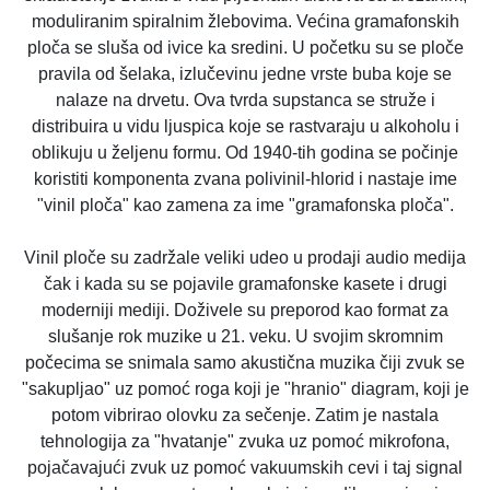
moduliranim spiralnim žlebovima. Većina gramafonskih
ploča se sluša od ivice ka sredini. U početku su se ploče
pravila od šelaka, izlučevinu jedne vrste buba koje se
nalaze na drvetu. Ova tvrda supstanca se struže i
distribuira u vidu ljuspica koje se rastvaraju u alkoholu i
oblikuju u željenu formu. Od 1940-tih godina se počinje
koristiti komponenta zvana polivinil-hlorid i nastaje ime
"vinil ploča" kao zamena za ime "gramafonska ploča".
Vinil ploče su zadržale veliki udeo u prodaji audio medija
čak i kada su se pojavile gramafonske kasete i drugi
moderniji mediji. Doživele su preporod kao format za
slušanje rok muzike u 21. veku. U svojim skromnim
počecima se snimala samo akustična muzika čiji zvuk se
"sakupljao" uz pomoć roga koji je "hranio" diagram, koji je
potom vibrirao olovku za sečenje. Zatim je nastala
tehnologija za "hvatanje" zvuka uz pomoć mikrofona,
pojačavajući zvuk uz pomoć vakuumskih cevi i taj signal