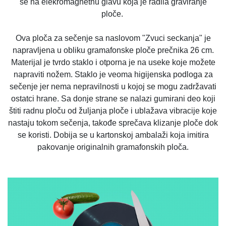
se na elekromagnetnu glavu koja je radila graviranje
ploče.
Ova ploča za sečenje sa naslovom "Zvuci seckanja" je
napravljena u obliku gramafonske ploče prečnika 26 cm.
Materijal je tvrdo staklo i otporna je na useke koje možete
napraviti nožem. Staklo je veoma higijenska podloga za
sečenje jer nema nepravilnosti u kojoj se mogu zadržavati
ostatci hrane. Sa donje strane se nalazi gumirani deo koji
štiti radnu ploču od žuljanja ploče i ublažava vibracije koje
nastaju tokom sečenja, takođe sprečava klizanje ploče dok
se koristi. Dobija se u kartonskoj ambalaži koja imitira
pakovanje originalnih gramafonskih ploča.