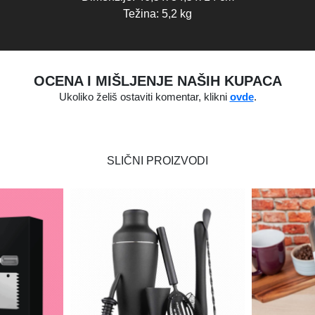
Težina: 5,2 kg
OCENA I MIŠLJENJE NAŠIH KUPACA
Ukoliko želiš ostaviti komentar, klikni
ovde
.
SLIČNI PROIZVODI