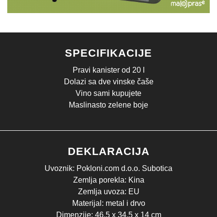
SPECIFIKACIJE
Pravi kanister od 20 l
Dolazi sa dve vinske čaše
Vino sami kupujete
Maslinasto zelene boje
DEKLARACIJA
Uvoznik: Pokloni.com d.o.o. Subotica
Zemlja porekla: Kina
Zemlja uvoza: EU
Materijal: metal i drvo
Dimenzije: 46,5 x 34,5 x 14 cm