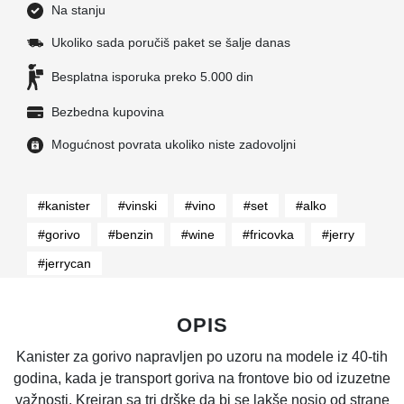
Na stanju
Ukoliko sada poručiš paket se šalje danas
Besplatna isporuka preko 5.000 din
Bezbedna kupovina
Mogućnost povrata ukoliko niste zadovoljni
#kanister
#vinski
#vino
#set
#alko
#gorivo
#benzin
#wine
#fricovka
#jerry
#jerrycan
OPIS
Kanister za gorivo napravljen po uzoru na modele iz 40-tih
godina, kada je transport goriva na frontove bio od izuzetne
važnosti. Kreiran sa tri drške da bi se lakše nosio od strane