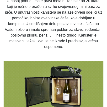
U našoj ponudi imate pravi metalni kanister od 20 litara,
koji je ručno prerađen u svrhu svojevrsnog mini bara za
piće. U unutrašnjosti kanistera se nalaze drveni odeljci uz
pomoć kojih vise dve vinske čaše, koje dobijate u
kompletu. U središnjem delu postavite vinsku flašu po
Vašem izboru i imate spreman poklon za slavu, rođendan,
poslovnu priliku, penziju ili nešto drugo. Kanister je
masivan i težak, kvalitetne izrade i predstavlja večnu
uspomenu.