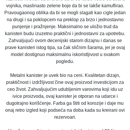
vojnika, maslinasto zelene boje da bi se lakše kamuflirao.
Pravougaonog oblika da bi se mogli slagati kao cigle jedan
na drugi i sa poklopcem na preklop za brzo i jednostavno
punjenje i pražnjenje. Maksimalno se uložio trud da
kanisteri budu izuzetno praktični i jednostavni za upotrebu.
Zahvaljujući ovom decenijski starom dizajnu i danas se
prave kanisteri istog tipa, sa čak sličnim šarama, jer je ovaj
model dostignuo maksimalnu iskoristljivost u svakom
pogledu.
Metalni kanister je uvek bio na ceni. Kvalitetan dizajn,
praktičnost i izdržljivost čine ovaj proizvod investicijom za
ceo život. Zahvaljujućim udubljenim varovima koji idu uz
ivice proizvoda, ovaj kanister je otporan na udarce i
dugotrajno korišćenje. Farba ga štiti od korozije i daje mu
onaj retro izgled koji podseća na doba kada su kreirani ovi
rezervoari.