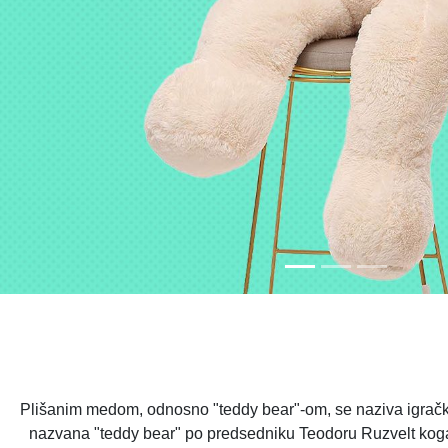
Plišanim medom, odnosno "teddy bear"-om, se naziva igračk
nazvana "teddy bear" po predsedniku Teodoru Ruzvelt koga s