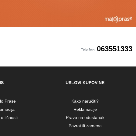
063551333
Telefon
IS
USLOVI KUPOVINE
alo Prase
Kako naručiti?
lamacija
Reklamacije
o ličnosti
Pravo na odustanak
Povrat ili zamena