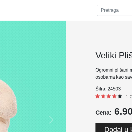
Veliki Pl
Ogromni plišani 
osobama kao sav
Šifra: 24503
1 
6.90
Cena:
Next
Dodaj u 