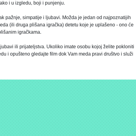
ko i u izgledu, boji i punjenju.
pažnje, simpatije i ljubavi. Možda je jedan od najpoznatijih
eda (ili druga plišana igračka) detetu koje je uplašeno - ono će
 plišanim igračkama.
i ili prijateljstva. Ukoliko imate osobu kojoj želite pokloniti
du i opušteno gledajte film dok Vam meda pravi društvo i služi