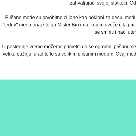
zahvaljujući svojoj slatkoći. O
Plišane mede su prvobitno ciljane kao pokloni za decu, među
"teddy" meda onaj što ga Mister Bin ima, kojem uveče čita priče
se smiriti i naći u
U poslednje vreme možemo primetiti da se ogromni plišani medve
veliku pažnju, uradite to sa velikim plišanim medom. Ovaj med