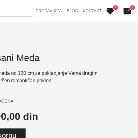
0
0
PRODAVNICA
BLOG
KONTAKT
išani Meda
meda od 130 cm za poklanjanje Vama dragim
ršen romantičan poklon.
OCENA
0,00 din
korpu