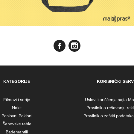
KATEGORIJE
KORISNIČKI SERV
Filmovi i serije
Uslovi korišćenja sajta M
Nakit
Pravilnik o rešavanju rek
Poslovni Pokloni
Pravilnik o zaštiti podataka 
Šahovske table
Bademantili