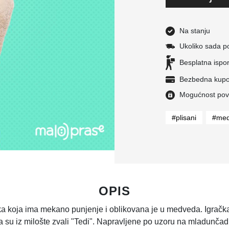
Na stanju
Ukoliko sada po
Besplatna ispo
Bezbedna kupo
Mogućnost povra
#plisani
#me
OPIS
a koja ima mekano punjenje i oblikovana je u medveda. Igračk
u iz milošte zvali "Tedi". Napravljene po uzoru na mladunčad 