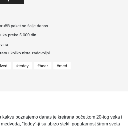
ručiš paket se šalje danas
ruka preko 5.000 din
vina
ta ukoliko niste zadovoljni
dved
#teddy
#bear
#med
a kakvu poznajemo danas je kreirana početkom 20-tog veka i
medveda, "teddy"-ji su ubrzo stekli popularnost širom sveta