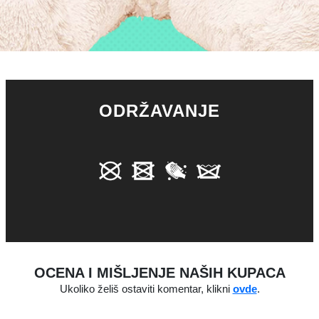
ODRŽAVANJE
OCENA I MIŠLJENJE NAŠIH KUPACA
Ukoliko želiš ostaviti komentar, klikni
ovde
.