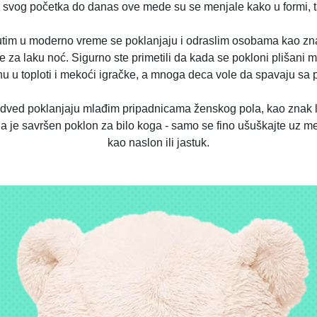
d svog početka do danas ove mede su se menjale kako u formi, ta
tim u moderno vreme se poklanjaju i odraslim osobama kao znak 
 za laku noć. Sigurno ste primetili da kada se pokloni plišani m
tehu u toploti i mekoći igračke, a mnoga deca vole da spavaju sa
d poklanjaju mlađim pripadnicama ženskog pola, kao znak ljubav
a je savršen poklon za bilo koga - samo se fino ušuškajte uz me
kao naslon ili jastuk.