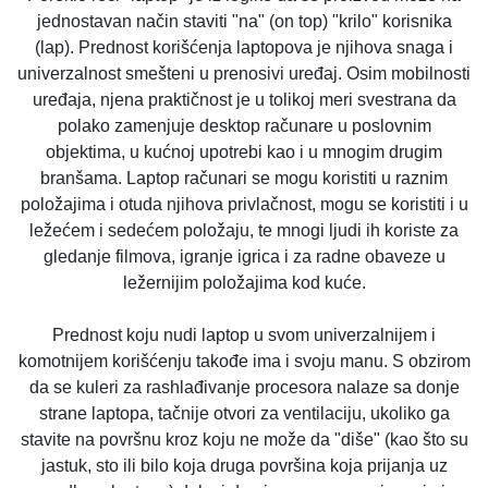
jednostavan način staviti "na" (on top) "krilo" korisnika
(lap). Prednost korišćenja laptopova je njihova snaga i
univerzalnost smešteni u prenosivi uređaj. Osim mobilnosti
uređaja, njena praktičnost je u tolikoj meri svestrana da
polako zamenjuje desktop računare u poslovnim
objektima, u kućnoj upotrebi kao i u mnogim drugim
branšama. Laptop računari se mogu koristiti u raznim
položajima i otuda njihova privlačnost, mogu se koristiti i u
ležećem i sedećem položaju, te mnogi ljudi ih koriste za
gledanje filmova, igranje igrica i za radne obaveze u
ležernijim položajima kod kuće.
Prednost koju nudi laptop u svom univerzalnijem i
komotnijem korišćenju takođe ima i svoju manu. S obzirom
da se kuleri za rashlađivanje procesora nalaze sa donje
strane laptopa, tačnije otvori za ventilaciju, ukoliko ga
stavite na površnu kroz koju ne može da "diše" (kao što su
jastuk, sto ili bilo koja druga površina koja prijanja uz