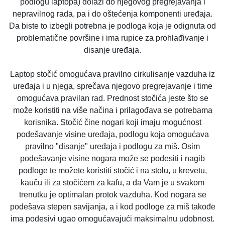
podlogu laptopa) dolazi do njegovog pregrejavanja i
nepravilnog rada, pa i do oštećenja komponenti uređaja.
Da biste to izbegli potrebna je podloga koja je odignuta od
problematične površine i ima rupice za prohlađivanje i
disanje uređaja.
Laptop stočić omogućava pravilno cirkulisanje vazduha iz
uređaja i u njega, sprečava njegovo pregrejavanje i time
omogućava pravilan rad. Prednost stočića jeste što se
može koristiti na više načina i prilagođava se potrebama
korisnika. Stočić čine nogari koji imaju mogućnost
podešavanje visine uređaja, podlogu koja omogućava
pravilno "disanje" uređaja i podlogu za miš. Osim
podešavanje visine nogara može se podesiti i nagib
podloge te možete koristiti stočić i na stolu, u krevetu,
kauču ili za stočićem za kafu, a da Vam je u svakom
trenutku je optimalan protok vazduha. Kod nogara se
podešava stepen savijanja, a i kod podloge za miš takođe
ima podesivi ugao omogućavajući maksimalnu udobnost.