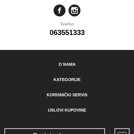
Telefon
063551333
O NAMA
KATEGORIJE
KORISNIČKI SERVIS
USLOVI KUPOVINE
Pokloni COM d.o.o. Subotica / Srbija / PIB: 110116961
Malo Prase 2026 / SVA PRAVA ZADRŽANA