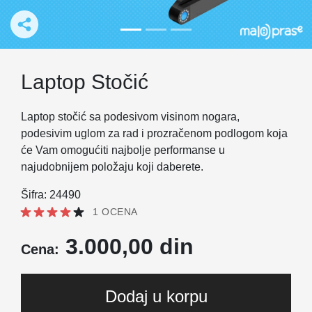
Laptop Stočić
Laptop stočić sa podesivom visinom nogara,
podesivim uglom za rad i prozračenom podlogom koja
će Vam omogućiti najbolje performanse u
najudobnijem položaju koji daberete.
Šifra: 24490
1 OCENA
3.000,00 din
Cena:
Dodaj u korpu