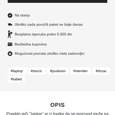
Na stanju
Ukoliko sada poručiš paket se šalje danas
Besplatna isporuka preko 5.000 din
Bezbedna kupovina
Mogućnost povrata ukoliko niste zadovoljni
#laptop
#stocic
#podesivi
#stender
#drzac
#tablet
OPIS
Poreklo reči "laptop" je iz logike da se proizvod može na