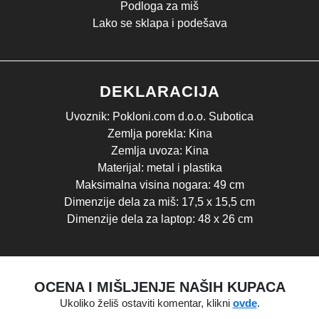
Podloga za miš
Lako se sklapa i podešava
DEKLARACIJA
Uvoznik: Pokloni.com d.o.o. Subotica
Zemlja porekla: Kina
Zemlja uvoza: Kina
Materijal: metal i plastika
Maksimalna visina nogara: 49 cm
Dimenzije dela za miš: 17,5 x 15,5 cm
Dimenzije dela za laptop: 48 x 26 cm
OCENA I MIŠLJENJE NAŠIH KUPACA
Ukoliko želiš ostaviti komentar, klikni
ovde
.