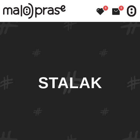
0
0
STALAK