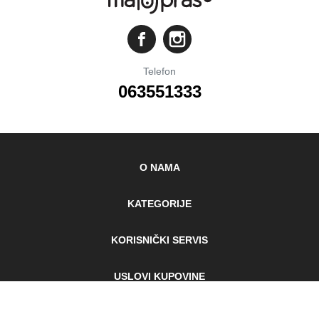
Telefon
063551333
O NAMA
KATEGORIJE
KORISNIČKI SERVIS
USLOVI KUPOVINE
Pokloni COM d.o.o. Subotica / Srbija / PIB: 110116961